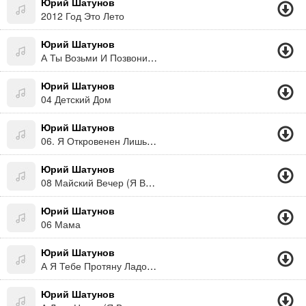
Юрий Шатунов
2012 Год Это Лето
Юрий Шатунов
А Ты Возьми И Позвони (Рингтон)
Юрий Шатунов
04 Детский Дом
Юрий Шатунов
06. Я Откровенен Лишь С Луной
Юрий Шатунов
08 Майский Вечер (Я Верю 2012)
Юрий Шатунов
06 Мама
Юрий Шатунов
А Я Тебе Протяну Ладони,я Ловить Твои Буду Капли,я Надеюсь Печальный Снег Отмоеш.а Ты Пока Что Ещё Холодный,ты В Году Ещё Первый Самый,ты Весенний Но Очень,очень Ранний
Юрий Шатунов