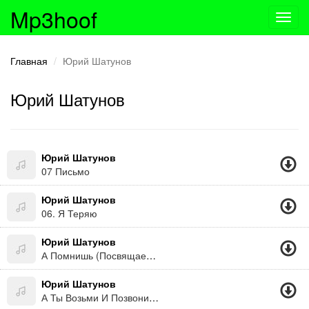
Mp3hoof
Toggl
navig
Главная
Юрий Шатунов
Юрий Шатунов
Юрий Шатунов
07 Письмо
Юрий Шатунов
06. Я Теряю
Юрий Шатунов
А Помнишь (Посвящается 70-М Годам)
Юрий Шатунов
А Ты Возьми И Позвони А Ты Возьми И Позвони