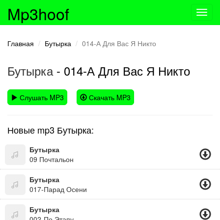
Mp3hoof
Toggl
navig
Главная
Бутырка
014-А Для Вас Я Никто
Бутырка
- 014-А Для Вас Я Никто
Слушать MP3
Скачать MP3
Новые mp3 Бутырка:
Бутырка
09 Почтальон
Бутырка
017-Парад Осени
Бутырка
002-По Этапу