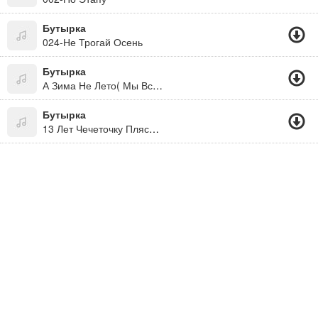
Бутырка
024-Не Трогай Осень
Бутырка
А Зима Не Лето( Мы Все Живем Под Богом. Не Забывайте! )
Бутырка
13 Лет Чечеточку Плясать, 13 Лет Мне Водки В Рот Не Брать, Ах Эти Серые Бетонные Полы, Холодные Глухие Как Менты