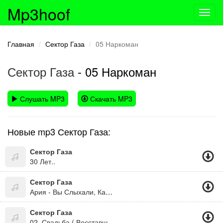
Mp3hoof
Toggl
navig
Главная
Сектор Газа
05 Наркоман
Сектор Газа
- 05 Наркоман
Слушать MP3
Скачать MP3
Новые mp3 Сектор Газа:
Сектор Газа
30 Лет..
Сектор Газа
Ария - Вы Слыхали, Как Дают Пизды?
Сектор Газа
02. Свадьба ( Восставший Из Ада 2000.)