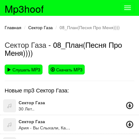
Mp3hoof
Toggl
navig
Главная
Сектор Газа
08_План(Песня Про Меня))))
Сектор Газа
- 08_План(Песня Про
Меня))))
Слушать MP3
Скачать MP3
Новые mp3 Сектор Газа:
Сектор Газа
30 Лет..
Сектор Газа
Ария - Вы Слыхали, Как Дают Пизды?