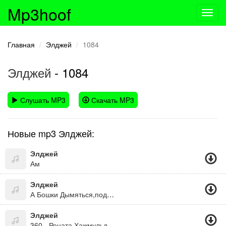
Mp3hoof
Toggl
navig
Главная
Элджей
1084
Элджей
- 1084
Слушать MP3
Скачать MP3
Новые mp3 Элджей:
Элджей
Ам
Элджей
А Бошки Дымяться,подружки Скучают.
Элджей
360 - Рената Хажмульдинова, Антон Маликов