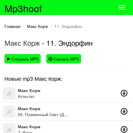
Mp3hoof
Toggl
navig
Главная
Макс Корж
11. Эндорфин
Макс Корж
- 11. Эндорфин
Слушать MP3
Скачать MP3
Новые mp3 Макс Корж:
Макс Корж
Аттестат
Макс Корж
05. Пламенный Свет (Домашний 2014)
Макс Корж
7. Флэт