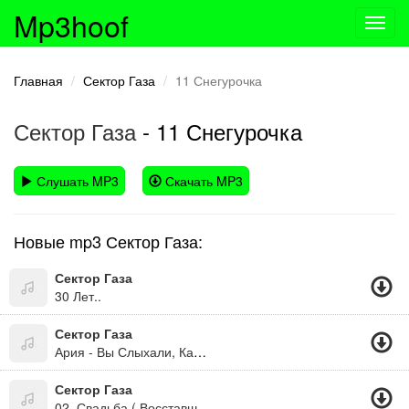
Mp3hoof
Toggl
navig
Главная
Сектор Газа
11 Снегурочка
Сектор Газа
- 11 Снегурочка
Слушать MP3
Скачать MP3
Новые mp3 Сектор Газа:
Сектор Газа
30 Лет..
Сектор Газа
Ария - Вы Слыхали, Как Дают Пизды?
Сектор Газа
02. Свадьба ( Восставший Из Ада 2000.)