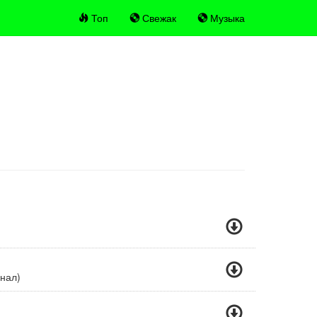
Топ
Свежак
Музыка
нал)