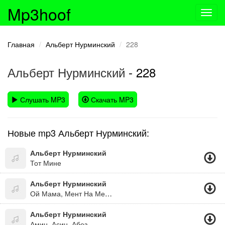
Mp3hoof
Toggl
navig
Главная
Альберт Нурминский
228
Альберт Нурминский
- 228
Слушать MP3
Скачать MP3
Новые mp3 Альберт Нурминский:
Альберт Нурминский
Тот Мине
Альберт Нурминский
Ой Мама, Мент На Меня Газует
Альберт Нурминский
Амин, Асин, Абез