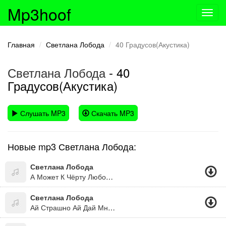
Mp3hoof
Toggl
navig
Главная
Светлана Лобода
40 Градусов(Акустика)
Светлана Лобода
- 40
Градусов(Акустика)
Слушать MP3
Скачать MP3
Новые mp3 Светлана Лобода:
Светлана Лобода
А Может К Чёрту Любовь ( Минус)
Светлана Лобода
Ай Страшно Ай Дай Мне Нежность..