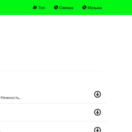
Топ
Свежак
Музыка
Нежность..