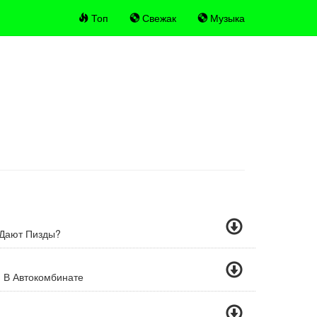
Топ
Свежак
Музыка
 Дают Пизды?
 В Автокомбинате