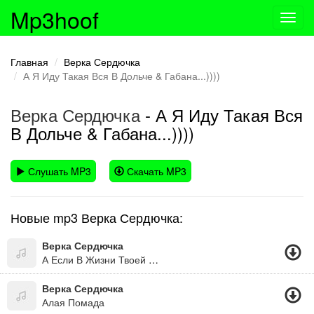
Mp3hoof
Toggl
navig
Главная
Верка Сердючка
А Я Иду Такая Вся В Дольче & Габана...))))
Верка Сердючка
- А Я Иду Такая Вся
В Дольче & Габана...))))
Слушать MP3
Скачать MP3
Новые mp3 Верка Сердючка:
Верка Сердючка
А Если В Жизни Твоей Чёрная Полоса, То Будет В Жизни Твоей И Белая Полоса. А Если Дождь С Утра Не По Заказу, Как Всегда, Знать После Дождичка Всегда Сонечко Бува! =))))))))))))))))))))((Дуже Оптимістична Пісня)
Верка Сердючка
Алая Помада