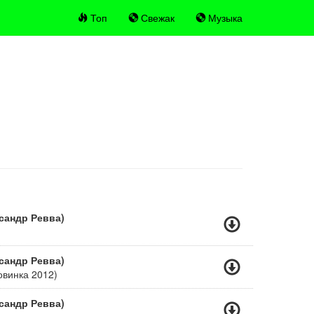
Топ
Свежак
Музыка
сандр Ревва)
сандр Ревва)
винка 2012)
сандр Ревва)