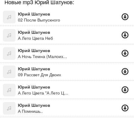
Новые mp3 Юрий Шатунов:
Юрий Шатунов
02 После Выпускного
Юрий Шатунов
А Лето Цвета Неб
Юрий Шатунов
А Ночь Темна (Малоизвестные Песни)
Юрий Шатунов
09 Рассвет Для Двоих
Юрий Шатунов
А Лето Цвета "А Лето Цвета Неба - Огромное И Синее А Лето Цвета Солнца - Золотом Расшитое А Лето Цвета Ивы - Зеленое, Красивое А Лето Цвета Счастья - Почти Неуловимое... "((Новинка 2012))
Юрий Шатунов
А Помнишь..