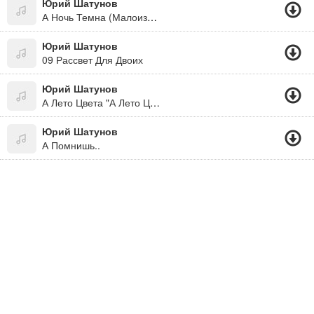
Юрий Шатунов
А Ночь Темна (Малоизвестные Песни)
Юрий Шатунов
09 Рассвет Для Двоих
Юрий Шатунов
А Лето Цвета "А Лето Цвета Неба - Огромное И Синее А Лето Цвета Солнца - Золотом Расшитое А Лето Цвета Ивы - Зеленое, Красивое А Лето Цвета Счастья - Почти Неуловимое... "((Новинка 2012))
Юрий Шатунов
А Помнишь..