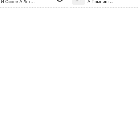
А Лето Цвета "А Лето Цвета Неба - Огромное И Синее А Лето Цвета Солнца - Золотом Расшитое А Лето Цвета Ивы - Зеленое, Красивое А Лето Цвета Счастья - Почти Неуловимое... "((Новинка 2012))
А Помнишь..