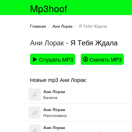
Mp3hoof
Главная
Ани Лорак
Я Тебя Ждала
Ани Лорак
- Я Тебя Ждала
Слушать MP3
Скачать MP3
Новые mp3 Ани Лорак:
Ани Лорак
Бачила
Ани Лорак
Наполовину
Ани Лорак