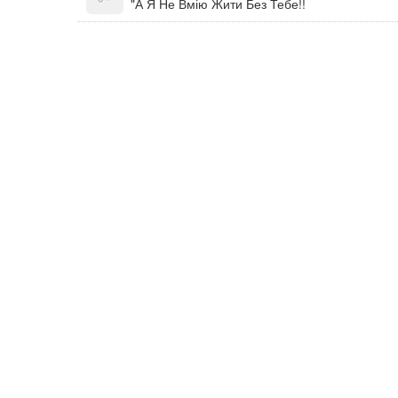
"А Я Не Вмію Жити Без Тебе!!