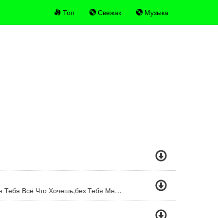
Топ
Свежак
Музыка
Для Тебя Дни И Ночи,для Тебя Всё Что Хочешь,без Тебя Мне Не Надо,только Будь Со Мною Рядом..