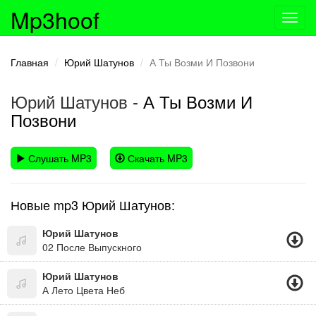
Mp3hoof
Toggl
navig
Главная
Юрий Шатунов
А Ты Возми И Позвони
Юрий Шатунов
- А Ты Возми И
Позвони
Слушать MP3
Скачать MP3
Новые mp3 Юрий Шатунов:
Юрий Шатунов
02 После Выпускного
Юрий Шатунов
А Лето Цвета Неб