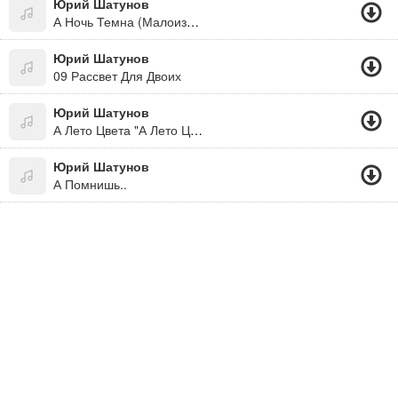
Юрий Шатунов
А Ночь Темна (Малоизвестные Песни)
Юрий Шатунов
09 Рассвет Для Двоих
Юрий Шатунов
А Лето Цвета "А Лето Цвета Неба - Огромное И Синее А Лето Цвета Солнца - Золотом Расшитое А Лето Цвета Ивы - Зеленое, Красивое А Лето Цвета Счастья - Почти Неуловимое... "((Новинка 2012))
Юрий Шатунов
А Помнишь..