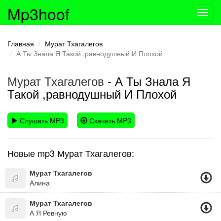
Mp3hoof
Toggl
navig
Главная
Мурат Тхагалегов
А Ты Знала Я Такой ,равнодушный И Плохой
Мурат Тхагалегов
- А Ты Знала Я
Такой ,равнодушный И Плохой
Слушать MP3
Скачать MP3
Новые mp3 Мурат Тхагалегов:
Мурат Тхагалегов
Алина
Мурат Тхагалегов
А Я Ревную