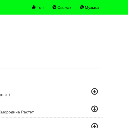
Топ
Свежак
Музыка
дные)
Смородина Растет