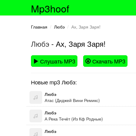
Mp3hoof
Главная
Любэ
Ах, Заря Заря!
Любэ
- Ах, Заря Заря!
Слушать MP3
Скачать MP3
Новые mp3 Любэ:
Любэ
Атас (Диджей Вини Ремикс)
Любэ
А Река Течёт (Из Кф Родные)
Любэ