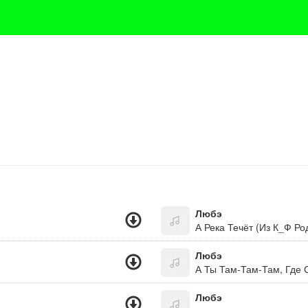
Любэ
А Река Течёт (Из К_Ф Ро
Любэ
А Ты Там-Там-Там, Где 
Любэ