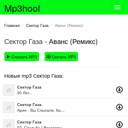
Mp3hoof
Toggl
navig
Главная
Сектор Газа
Аванс (Ремикс)
Сектор Газа
- Аванс (Ремикс)
Слушать MP3
Скачать MP3
Новые mp3 Сектор Газа:
Сектор Газа
30 Лет..
Сектор Газа
Ария - Вы Слыхали, Как Дают Пизды?
Сектор Газа
02. Свадьба ( Восставший Из Ада 2000.)