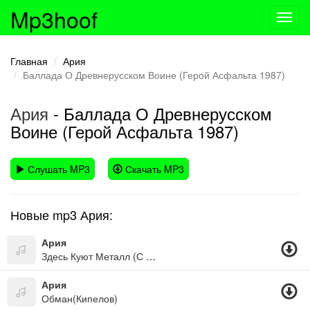
Mp3hoof
Toggl
navig
Главная
Ария
Баллада О Древнерусском Воине (Герой Асфальта 1987)
Ария
- Баллада О Древнерусском
Воине (Герой Асфальта 1987)
Слушать MP3
Скачать MP3
Новые mp3 Ария:
Ария
Здесь Куют Металл (С Кем Ты)
Ария
Обман(Кипелов)