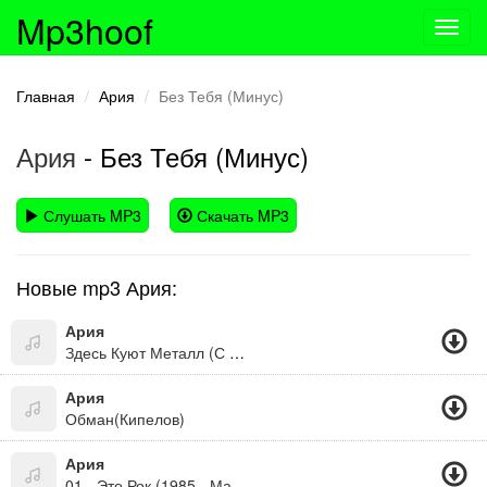
Mp3hoof
Toggl
navig
Главная
Ария
Без Тебя (Минус)
Ария
- Без Тебя (Минус)
Слушать MP3
Скачать MP3
Новые mp3 Ария:
Ария
Здесь Куют Металл (С Кем Ты)
Ария
Обман(Кипелов)
Ария
01 - Это Рок (1985 - Мания Величия)