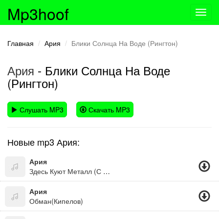
Mp3hoof
Toggl
navig
Главная
Ария
Блики Солнца На Воде (Рингтон)
Ария
- Блики Солнца На Воде
(Рингтон)
Слушать MP3
Скачать MP3
Новые mp3 Ария:
Ария
Здесь Куют Металл (С Кем Ты)
Ария
Обман(Кипелов)