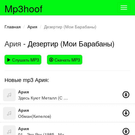
Mp3hoof
Toggl
navig
Главная
Ария
Дезертир (Мои Барабаны)
Ария
- Дезертир (Мои Барабаны)
Слушать MP3
Скачать MP3
Новые mp3 Ария:
Ария
Здесь Куют Металл (С Кем Ты)
Ария
Обман(Кипелов)
Ария
01 - Это Рок (1985 - Мания Величия)