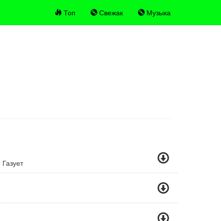
Топ
Свежак
Музыка
 Газует