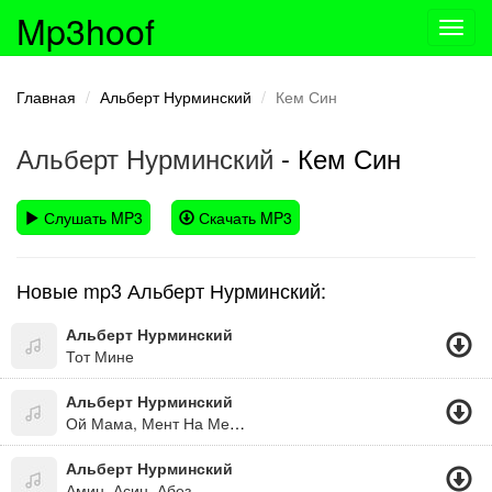
Mp3hoof
Toggl
navig
Главная
Альберт Нурминский
Кем Син
Альберт Нурминский
- Кем Син
Слушать MP3
Скачать MP3
Новые mp3 Альберт Нурминский:
Альберт Нурминский
Тот Мине
Альберт Нурминский
Ой Мама, Мент На Меня Газует
Альберт Нурминский
Амин, Асин, Абез