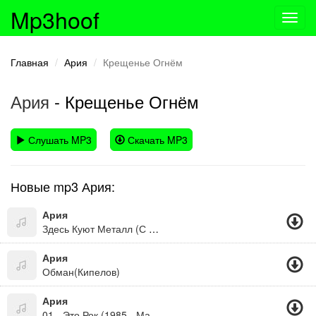
Mp3hoof
Toggl
navig
Главная
Ария
Крещенье Огнём
Ария
- Крещенье Огнём
Слушать MP3
Скачать MP3
Новые mp3 Ария:
Ария
Здесь Куют Металл (С Кем Ты)
Ария
Обман(Кипелов)
Ария
01 - Это Рок (1985 - Мания Величия)