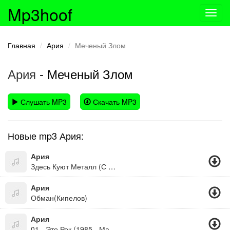
Mp3hoof
Toggl
navig
Главная
Ария
Меченый Злом
Ария
- Меченый Злом
Слушать MP3
Скачать MP3
Новые mp3 Ария:
Ария
Здесь Куют Металл (С Кем Ты)
Ария
Обман(Кипелов)
Ария
01 - Это Рок (1985 - Мания Величия)