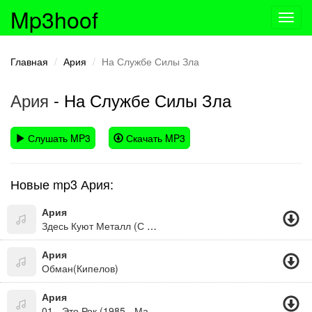
Mp3hoof
Toggl
navig
Главная
Ария
На Службе Силы Зла
Ария
- На Службе Силы Зла
Слушать MP3
Скачать MP3
Новые mp3 Ария:
Ария
Здесь Куют Металл (С Кем Ты)
Ария
Обман(Кипелов)
Ария
01 - Это Рок (1985 - Мания Величия)