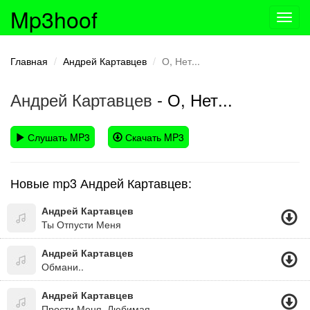
Mp3hoof
Toggl
navig
Главная
Андрей Картавцев
О, Нет...
Андрей Картавцев
- О, Нет...
Слушать MP3
Скачать MP3
Новые mp3 Андрей Картавцев:
Андрей Картавцев
Ты Отпусти Меня
Андрей Картавцев
Обмани..
Андрей Картавцев
Прости Меня, Любимая