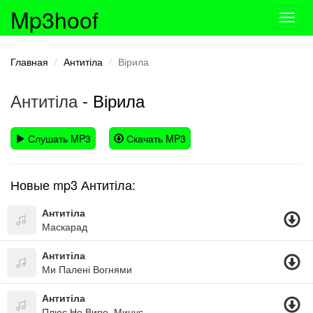
Mp3hoof
Toggl
navig
Главная
Антитіла
Вірила
Антитіла
- Вірила
Слушать MP3
Скачать MP3
Новые mp3 Антитіла:
Антитіла
Маскарад
Антитіла
Ми Палені Вогнями
Антитіла
Плюс Не Вире, Минус, Протилежність Не Закон,де Рожеві Діви Лижуть Цукор Заборон.