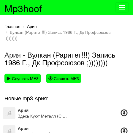
Mp3hoof
Toggl
navig
Главная
Ария
Вулкан (Раритет!!!) Запись 1986 Г., Дк Профсоюзов
;))))))))
Ария
- Вулкан (Раритет!!!) Запись
1986 Г., Дк Профсоюзов ;))))))))
Слушать MP3
Скачать MP3
Новые mp3 Ария:
Ария
Здесь Куют Металл (С Кем Ты)
Ария