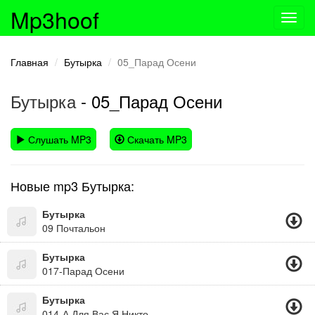
Mp3hoof
Toggl
navig
Главная
Бутырка
05_Парад Осени
Бутырка
- 05_Парад Осени
Слушать MP3
Скачать MP3
Новые mp3 Бутырка:
Бутырка
09 Почтальон
Бутырка
017-Парад Осени
Бутырка
014-А Для Вас Я Никто