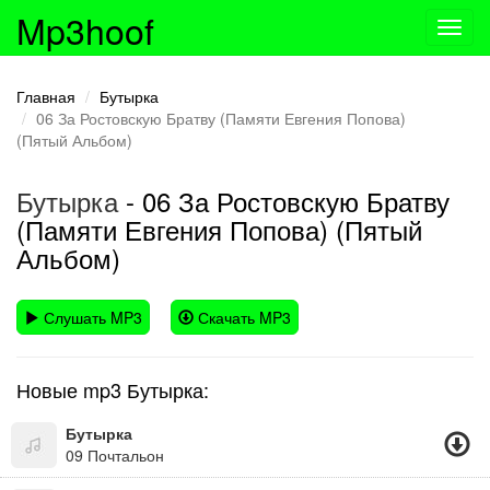
Mp3hoof
Toggl
navig
Главная
Бутырка
06 За Ростовскую Братву (Памяти Евгения Попова)
(Пятый Альбом)
Бутырка
- 06 За Ростовскую Братву
(Памяти Евгения Попова) (Пятый
Альбом)
Слушать MP3
Скачать MP3
Новые mp3 Бутырка:
Бутырка
09 Почтальон