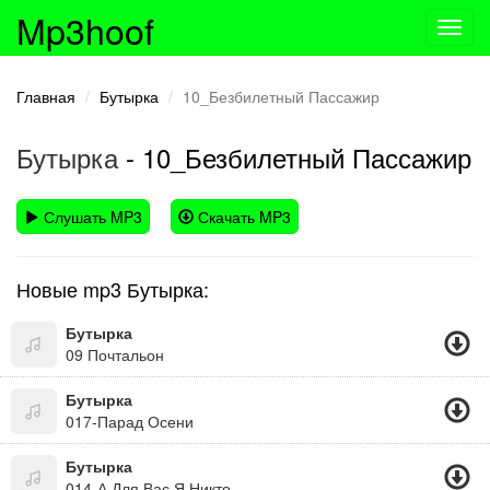
Mp3hoof
Toggl
navig
Главная
Бутырка
10_Безбилетный Пассажир
Бутырка
- 10_Безбилетный Пассажир
Слушать MP3
Скачать MP3
Новые mp3 Бутырка:
Бутырка
09 Почтальон
Бутырка
017-Парад Осени
Бутырка
014-А Для Вас Я Никто