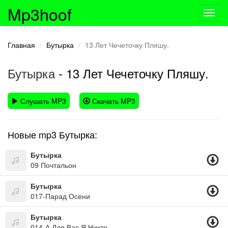
Mp3hoof
Toggl
navig
Главная
Бутырка
13 Лет Чечеточку Пляшу.
Бутырка
- 13 Лет Чечеточку Пляшу.
Слушать MP3
Скачать MP3
Новые mp3 Бутырка:
Бутырка
09 Почтальон
Бутырка
017-Парад Осени
Бутырка
014-А Для Вас Я Никто