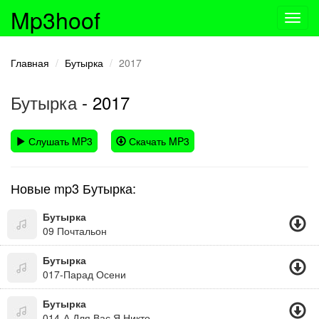
Mp3hoof
Toggl
navig
Главная
Бутырка
2017
Бутырка
- 2017
Слушать MP3
Скачать MP3
Новые mp3 Бутырка:
Бутырка
09 Почтальон
Бутырка
017-Парад Осени
Бутырка
014-А Для Вас Я Никто