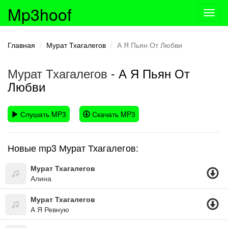
Mp3hoof
Toggl
navig
Главная
Мурат Тхагалегов
А Я Пьян От Любви
Мурат Тхагалегов
- А Я Пьян От
Любви
Слушать MP3
Скачать MP3
Новые mp3 Мурат Тхагалегов:
Мурат Тхагалегов
Алина
Мурат Тхагалегов
А Я Ревную