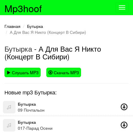
Mp3hoof
Toggl
navig
Главная
Бутырка
А Для Вас Я Никто (Концерт В Сибири)
Бутырка
- А Для Вас Я Никто
(Концерт В Сибири)
Слушать MP3
Скачать MP3
Новые mp3 Бутырка:
Бутырка
09 Почтальон
Бутырка
017-Парад Осени