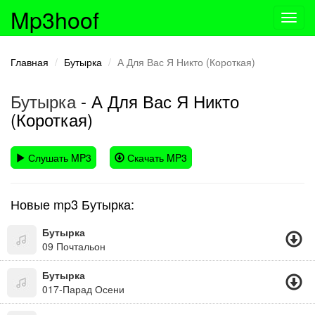
Mp3hoof
Toggl
navig
Главная
Бутырка
А Для Вас Я Никто (Короткая)
Бутырка
- А Для Вас Я Никто
(Короткая)
Слушать MP3
Скачать MP3
Новые mp3 Бутырка:
Бутырка
09 Почтальон
Бутырка
017-Парад Осени