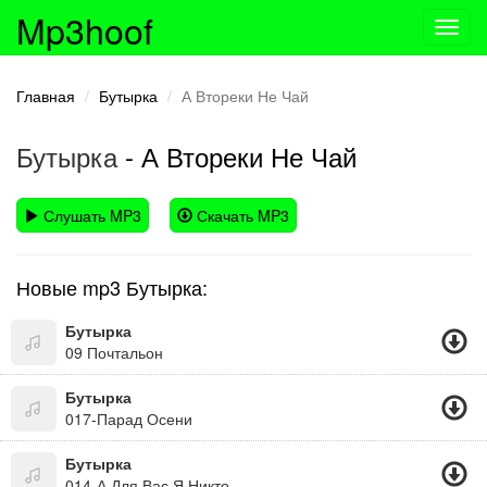
Mp3hoof
Toggl
navig
Главная
Бутырка
А Втореки Не Чай
Бутырка
- А Втореки Не Чай
Слушать MP3
Скачать MP3
Новые mp3 Бутырка:
Бутырка
09 Почтальон
Бутырка
017-Парад Осени
Бутырка
014-А Для Вас Я Никто