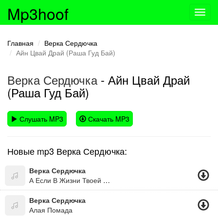
Mp3hoof
Toggl
navig
Главная
Верка Сердючка
Айн Цвай Драй (Раша Гуд Бай)
Верка Сердючка
- Айн Цвай Драй
(Раша Гуд Бай)
Слушать MP3
Скачать MP3
Новые mp3 Верка Сердючка:
Верка Сердючка
А Если В Жизни Твоей Чёрная Полоса, То Будет В Жизни Твоей И Белая Полоса. А Если Дождь С Утра Не По Заказу, Как Всегда, Знать После Дождичка Всегда Сонечко Бува! =))))))))))))))))))))((Дуже Оптимістична Пісня)
Верка Сердючка
Алая Помада