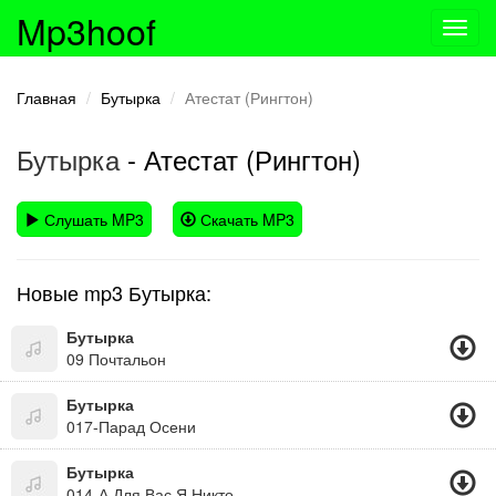
Mp3hoof
Toggl
navig
Главная
Бутырка
Атестат (Рингтон)
Бутырка
- Атестат (Рингтон)
Слушать MP3
Скачать MP3
Новые mp3 Бутырка:
Бутырка
09 Почтальон
Бутырка
017-Парад Осени
Бутырка
014-А Для Вас Я Никто