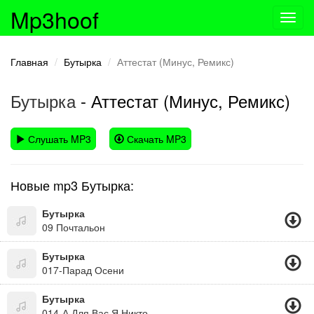
Mp3hoof
Toggl
navig
Главная
Бутырка
Аттестат (Минус, Ремикс)
Бутырка
- Аттестат (Минус, Ремикс)
Слушать MP3
Скачать MP3
Новые mp3 Бутырка:
Бутырка
09 Почтальон
Бутырка
017-Парад Осени
Бутырка
014-А Для Вас Я Никто