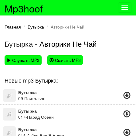
Mp3hoof
Toggl
navig
Главная
Бутырка
Авторики Не Чай
Бутырка
- Авторики Не Чай
Слушать MP3
Скачать MP3
Новые mp3 Бутырка:
Бутырка
09 Почтальон
Бутырка
017-Парад Осени
Бутырка
014-А Для Вас Я Никто