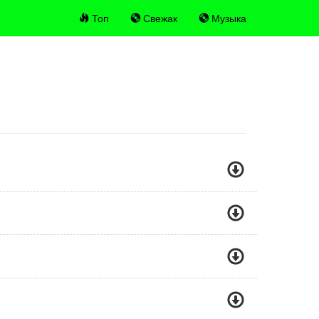
Топ
Свежак
Музыка