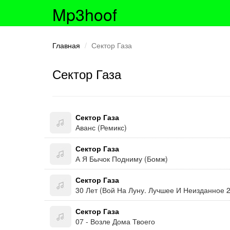
Mp3hoof
Главная
Сектор Газа
Сектор Газа
Сектор Газа
Аванс (Ремикс)
Сектор Газа
А Я Бычок Подниму (Бомж)
Сектор Газа
30 Лет (Вой На Луну. Лучшее И Неизданное 
Сектор Газа
07 - Возле Дома Твоего