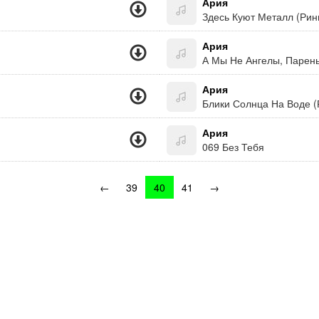
Ария
Здесь Куют Металл (Рин
Ария
А Мы Не Ангелы, Парень 
Ария
Блики Солнца На Воде (
Ария
069 Без Тебя
←
39
40
41
→