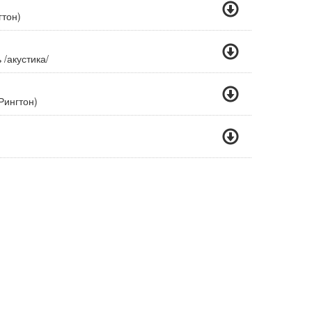
гтон)
/акустика/
Рингтон)
support@mp3hoof.com