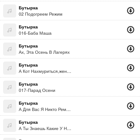
Бутырка
02 Подогреем Режим
Бутырка
016-Баба Маша
Бутырка
Ах, Эта Осень В Лагерях
Бутырка
А Кот Нахмуриться,жена Надуеться И Под Нос Забурчит Детвора Взял С Получки Я Бутылку Русскую,а Они Пришел Пьянь Как Всегда...
Бутырка
017-Парад Осени
Бутырка
А Для Вас Я Никто Ремикс
Бутырка
А Ты Знаешь Какие У Нас Северные Ветры...