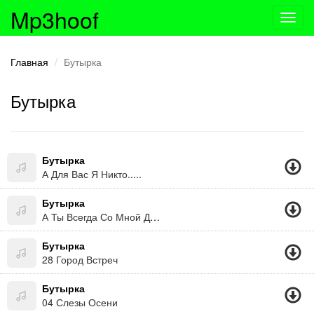
Mp3hoof
Toggl
navig
Главная
Бутырка
Бутырка
Бутырка
А Для Вас Я Никто.....
Бутырка
А Ты Всегда Со Мной Девчонка Моя Первая, Из Пожелтевшей Фотографии Глядишь
Бутырка
28 Город Встреч
Бутырка
04 Слезы Осени