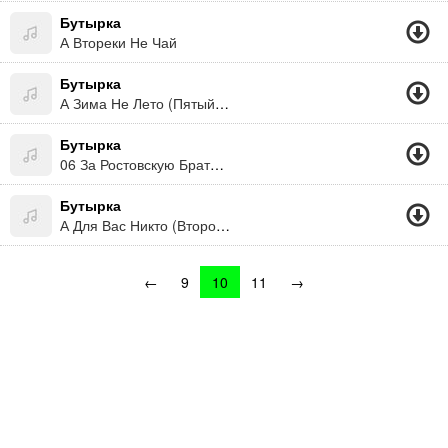
Бутырка
А Втореки Не Чай
Бутырка
А Зима Не Лето (Пятый Альбом)
Бутырка
06 За Ростовскую Братву (Памяти Евгения Попова) (Пятый Альбом)
Бутырка
А Для Вас Никто (Второй Альбом)
←
9
10
11
→